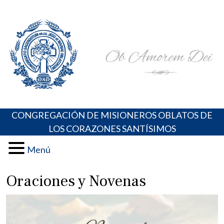
Skip
Portal de los Padres Oblatos. Advocaciones Marianas,
Misioneros Oblatos o.cc.ss
to
Oraciones, Música religiosa y más
content
CONGREGACIÓN DE MISIONEROS OBLATOS DE
LOS CORAZONES SANTÍSIMOS
Menú
Oraciones y Novenas