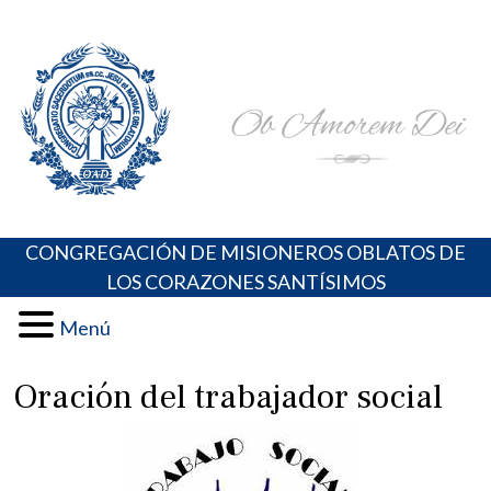
Skip
Portal de los Padres Oblatos. Advocaciones Marianas,
Misioneros Oblatos o.cc.ss
to
Oraciones, Música religiosa y más
content
CONGREGACIÓN DE MISIONEROS OBLATOS DE
LOS CORAZONES SANTÍSIMOS
Menú
Oración del trabajador social