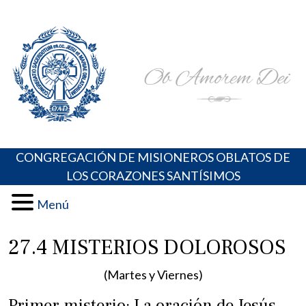
Skip
Portal de los Padres Oblatos. Advocaciones Marianas,
Misioneros Oblatos o.cc.ss
to
Oraciones, Música religiosa y más
content
CONGREGACIÓN DE MISIONEROS OBLATOS DE
LOS CORAZONES SANTÍSIMOS
Menú
27.4 MISTERIOS DOLOROSOS
(Martes y Viernes)
Primer misterio: La oración de Jesús