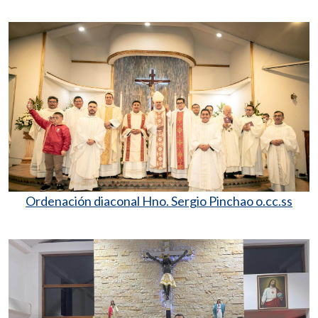
Ordenación diaconal Hno. Sergio Pinchao o.cc.ss