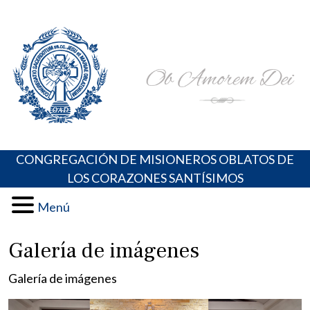
Skip
Portal de los Padres Oblatos. Advocaciones Marianas,
Misioneros Oblatos o.cc.ss
to
Oraciones, Música religiosa y más
content
CONGREGACIÓN DE MISIONEROS OBLATOS DE
LOS CORAZONES SANTÍSIMOS
Menú
Galería de imágenes
Galería de imágenes