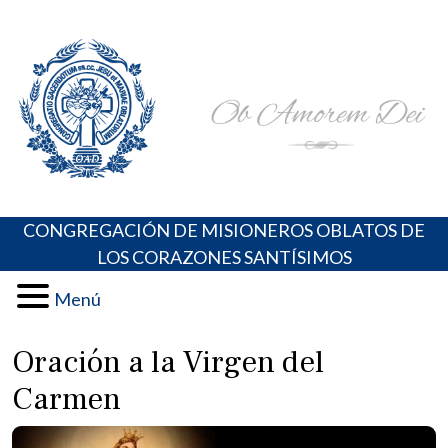
Skip
Portal de los Padres Oblatos. Advocaciones Marianas,
Misioneros Oblatos o.cc.ss
to
Oraciones, Música religiosa y más
content
CONGREGACIÓN DE MISIONEROS OBLATOS DE
LOS CORAZONES SANTÍSIMOS
Menú
Oración a la Virgen del
Carmen