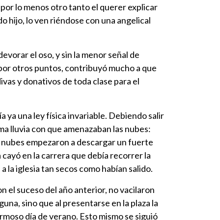
 por lo menos otro tanto el querer explicar
do hijo, lo ven riéndose con una angelical
evorar el oso, y sin la menor señal de
 por otros puntos, contribuyó mucho a que
ivas y donativos de toda clase para el
 ya una ley física invariable. Debiendo salir
ma lluvia con que amenazaban las nubes:
las nubes empezaron a descargar un fuerte
a cayó en la carrera que debía recorrer la
 la iglesia tan secos como habían salido.
el suceso del año anterior, no vacilaron
una, sino que al presentarse en la plaza la
hermoso día de verano. Esto mismo se siguió