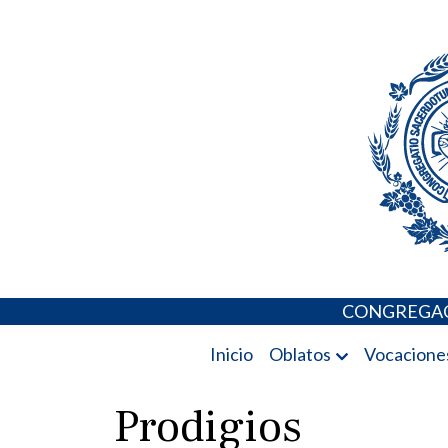
Skip
Portal de los 
to
content
CONGREGAC
Inicio
Oblatos
Vocacione
Prodigios