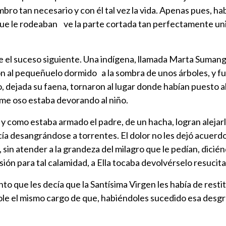
bro tan necesario y con él tal vez la vida. Apenas pues, h
e le rodeaban ve la parte cortada tan perfectamente unida
e el suceso siguiente. Una indígena, llamada Marta Sumangi
on al pequeñuelo dormido a la sombra de unos árboles, y fu
o, dejada su faena, tornaron al lugar donde habían puesto a
rme oso estaba devorando al niño.
y como estaba armado el padre, de un hacha, logran alejarl
cía desangrándose a torrentes. El dolor no les dejó acuerdo
, sin atender a la grandeza del milagro que le pedían, dicié
sión para tal calamidad, a Ella tocaba devolvérselo resucit
to que les decía que la Santísima Virgen les había de restitui
le el mismo cargo de que, habiéndoles sucedido esa desgra