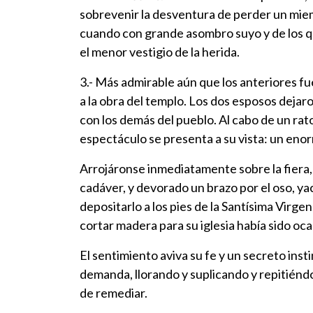
sobrevenir la desventura de perder un miem
cuando con grande asombro suyo y de los qu
el menor vestigio de la herida.
3.- Más admirable aún que los anteriores fu
a la obra del templo. Los dos esposos dejar
con los demás del pueblo. Al cabo de un rat
espectáculo se presenta a su vista: un eno
Arrojáronse inmediatamente sobre la fiera, 
cadáver, y devorado un brazo por el oso, ya
depositarlo a los pies de la Santísima Virgen
cortar madera para su iglesia había sido oca
El sentimiento aviva su fe y un secreto instin
demanda, llorando y suplicando y repitiéndo
de remediar.