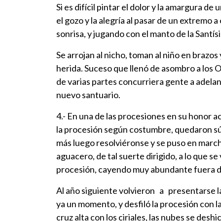
Si es difícil pintar el dolor y la amargura 
el gozo y la alegría al pasar de un extremo 
sonrisa, y jugando con el manto de la Santís
Se arrojan al nicho, toman al niño en brazos
herida. Suceso que llenó de asombro a los 
de varias partes concurriera gente a adelant
nuevo santuario.
4.- En una de las procesiones en su honor ac
la procesión según costumbre, quedaron sú
más luego resolviéronse y se puso en marcha
aguacero, de tal suerte dirigido, a lo que se
procesión, cayendo muy abundante fuera de l
Al año siguiente volvieron a presentarse l
ya un momento, y desfiló la procesión con l
cruz alta con los ciriales, las nubes se des