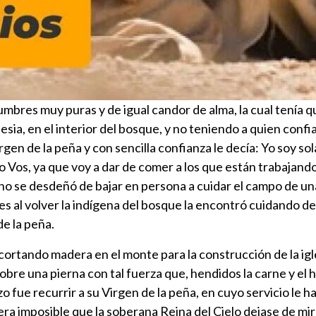
bres muy puras y de igual candor de alma, la cual tenía que
lesia, en el interior del bosque, y no teniendo a quien con
irgen de la peña y con sencilla confianza le decía: Yo soy so
o Vos, ya que voy a dar de comer a los que están trabajand
no se desdeñó de bajar en persona a cuidar el campo de una
es al volver la indígena del bosque la encontró cuidando de 
de la peña.
ortando madera en el monte para la construcción de la igle
 sobre una pierna con tal fuerza que, hendidos la carne y e
zo fue recurrir a su Virgen de la peña, en cuyo servicio le
ra imposible que la soberana Reina del Cielo dejase de mira