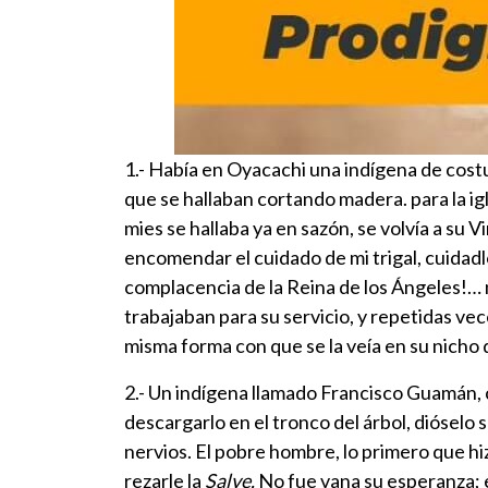
1.- Había en Oyacachi una indígena de costum
que se hallaban cortando madera. para la ig
mies se hallaba ya en sazón, se volvía a su V
encomendar el cuidado de mi trigal, cuidadl
complacencia de la Reina de los Ángeles!… 
trabajaban para su servicio, y repetidas vec
misma forma con que se la veía en su nicho 
2.- Un indígena llamado Francisco Guamán, c
descargarlo en el tronco del árbol, dióselo
nervios. El pobre hombre, lo primero que hi
rezarle la
Salve.
No fue vana su esperanza; e