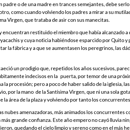
de un padre o de una madre en trances semejantes, debe serlo
a otro, como cuando volviendo los padres a mirar a su mutila
ima Virgen, que trataba de asir con sus manecitas.
 y encuentran restituido el miembro que había alcanzado a d
Oyacachis y cuya noticia habiéndose esparcido por Quito y
ar la fábrica y a que se aumentasen los peregrinos, las dád
aeció un prodigio que, repetidos los años sucesivos, parecía
bitamente indecisos en la puerta, por temor de una próxi
 la procesión; pero a poco de haber salido de la iglesia, 
 vio, por la mano de la Santísima Virgen, que ni una sola got
a área de la plaza y volviendo por tanto los concurrentes a
as nubes amenazadoras, más animados los concurrentes con 
a más grande confianza. Este año empero no cayó lluvia ning
hicieron, quedando el cielo limpio y sereno como en el más 