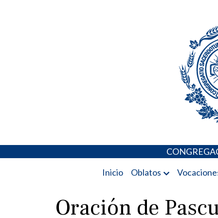
Skip
Portal de los 
to
content
CONGREGAC
Inicio
Oblatos
Vocacione
Oración de Pascu