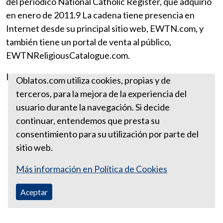
del periódico National Catholic Register, que adquirió
en enero de 2011.9​ La cadena tiene presencia en
Internet desde su principal sitio web, EWTN.com, y
también tiene un portal de venta al público,
EWTNReligiousCatalogue.com.
Fuente:
https://es.wikipedia.org
Oblatos.com utiliza cookies, propias y de
terceros, para la mejora de la experiencia del
Santa Sede
usuario durante la navegación. Si decide
EWTN
continuar, entendemos que presta su
consentimiento para su utilización por parte del
sitio web.
Más información en Política de Cookies
Aceptar