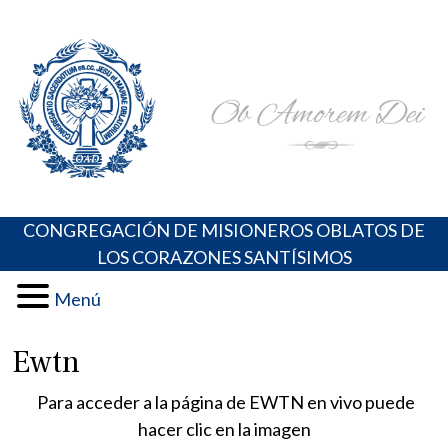
Skip
Portal de los Padres Oblatos. Advocaciones Marianas,
Misioneros Oblatos o.cc.ss
to
Oraciones, Música religiosa y más
content
CONGREGACIÓN DE MISIONEROS OBLATOS DE
LOS CORAZONES SANTÍSIMOS
Menú
Ewtn
Para acceder a la página de EWTN en vivo puede
hacer clic en la imagen