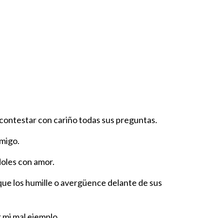
ontestar con cariño todas sus preguntas.
migo.
oles con amor.
que los humille o avergüence delante de sus
 mi mal ejemplo.