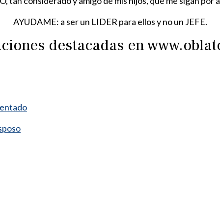
an considerado y amigo de mis hijos, que me sigan por a
AYUDAME: a ser un LIDER para ellos y no un JEFE.
raciones destacadas en www.obla
mentado
esposo