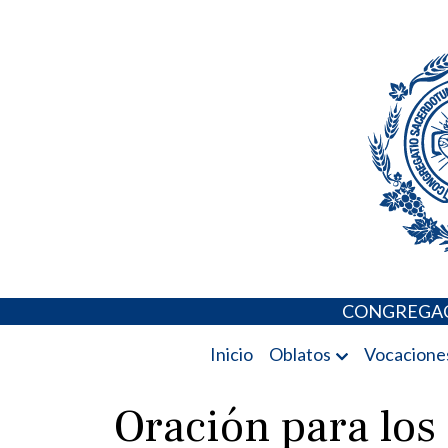
Skip
Portal de los 
to
content
CONGREGAC
Inicio
Oblatos
Vocacione
Oración para los