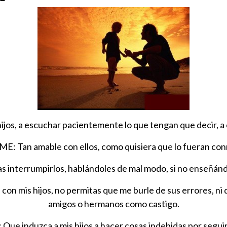
, a escuchar pacientemente lo que tengan que decir, a c
E: Tan amable con ellos, como quisiera que lo fueran con
s interrumpirlos, hablándoles de mal modo, si no enseñánd
n mis hijos, no permitas que me burle de sus errores, ni 
amigos o hermanos como castigo.
e induzca a mis hijos a hacer cosas indebidas por seguir