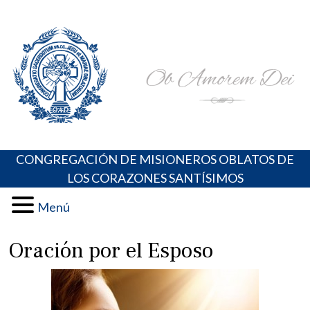
Skip
Portal de los Padres Oblatos. Advocaciones Marianas,
Misioneros Oblatos o.cc.ss
to
Oraciones, Música religiosa y más
content
CONGREGACIÓN DE MISIONEROS OBLATOS DE
LOS CORAZONES SANTÍSIMOS
Menú
Oración por el Esposo