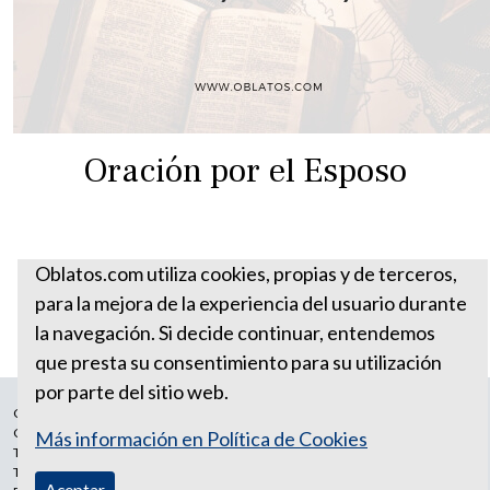
Oración por el Esposo
Oblatos.com utiliza cookies, propias y de terceros,
para la mejora de la experiencia del usuario durante
la navegación. Si decide continuar, entendemos
que presta su consentimiento para su utilización
por parte del sitio web.
Correo Ecuador:
vocaoblatos@hotmail.com
Correo Colombia:
vocacionaloblatosipiales@gmail.com
Más información en Política de Cookies
Teléfono Ecuador: +593988315938
Teléfono Colombia: +57 601 249 3414
Aceptar