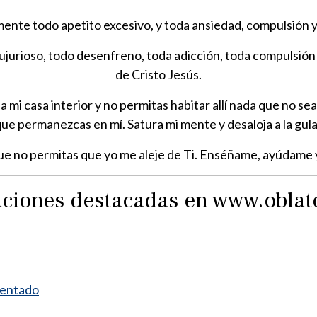
ente todo apetito excesivo, y toda ansiedad, compulsión y 
jurioso, todo desenfreno, toda adicción, toda compulsión po
de Cristo Jesús.
da mi casa interior y no permitas habitar allí nada que no
ue permanezcas en mí. Satura mi mente y desaloja a la gula y
ue no permitas que yo me aleje de Ti. Enséñame, ayúdame
raciones destacadas en www.obla
mentado