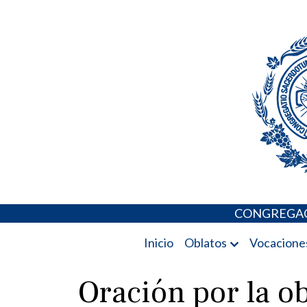
Skip
Portal de los 
to
content
CONGREGAC
Inicio
Oblatos
Vocacione
Oración por la o