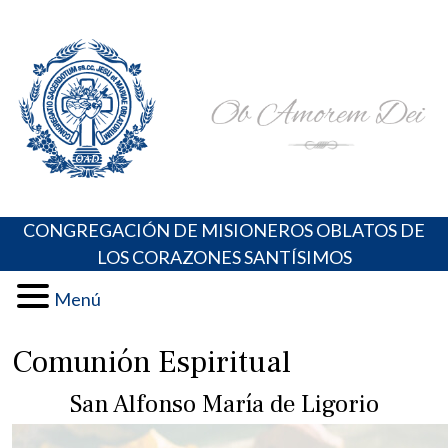
Skip
Portal de los Padres Oblatos. Advocaciones Marianas,
Misioneros Oblatos o.cc.ss
to
Oraciones, Música religiosa y más
content
CONGREGACIÓN DE MISIONEROS OBLATOS DE
LOS CORAZONES SANTÍSIMOS
Menú
Comunión Espiritual
San Alfonso María de Ligorio