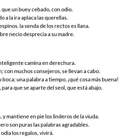
, que un buey cebado, con odio.
 a la ira aplaca las querellas.
pinos. la senda de los rectos es llana.
ombre necio desprecia a su madre.
inteligente camina en derechura.
n; con muchos consejeros, se llevan a cabo.
su boca; una palabra a tiempo, ¡qué cosa más buena!
o, para que se aparte del seol, que está abajo.
 y mantiene en pie los linderos de la viuda.
ro son puras las palabras agradables.
odia los regalos, vivirá.