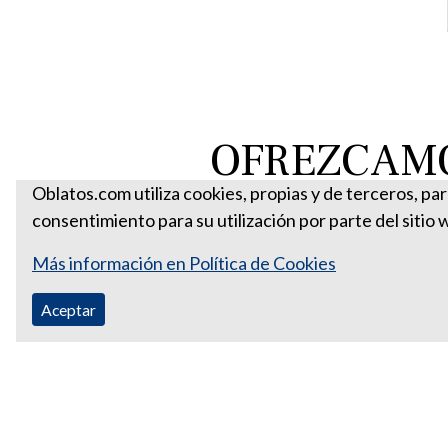
OFREZCAMO
Oblatos.com utiliza cookies, propias y de terceros, pa
consentimiento para su utilización por parte del sitio 
Más información en Política de Cookies
Aceptar
Correo Ecuador:
vocaoblatos@hotmail.com
Correo Colombia:
vocacionaloblatosipiales@gmail.com
Teléfono Ecuador: +593988315938
Teléfono Colombia: +57 601 249 3414