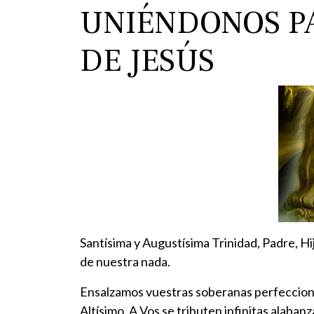
UNIÉNDONOS PA
DE JESÚS
Santísima y Augustísima Trinidad, Padre, H
de nuestra nada.
Ensalzamos vuestras soberanas perfecciones
Altísimo. A Vos se tributen infinitas alabanza