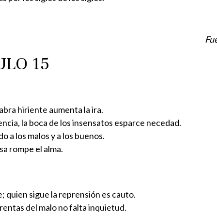
Fu
ULO 15
abra hiriente aumenta la ira.
iencia, la boca de los insensatos esparce necedad.
o a los malos y a los buenos.
sa rompe el alma.
; quien sigue la reprensión es cauto.
 rentas del malo no falta inquietud.