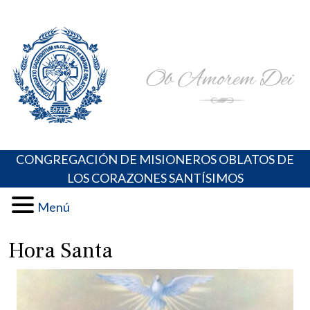
Skip
Portal de los Padres Oblatos. Advocaciones Marianas,
Misioneros Oblatos o.cc.ss
to
Oraciones, Música religiosa y más
content
CONGREGACIÓN DE MISIONEROS OBLATOS DE
LOS CORAZONES SANTÍSIMOS
Menú
Hora Santa