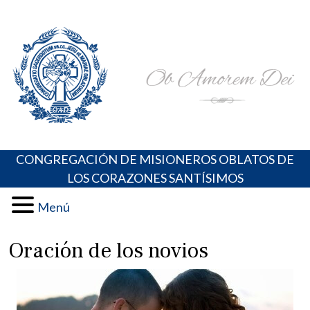
Skip
Portal de los Padres Oblatos. Advocaciones Marianas,
Misioneros Oblatos o.cc.ss
to
Oraciones, Música religiosa y más
content
CONGREGACIÓN DE MISIONEROS OBLATOS DE
LOS CORAZONES SANTÍSIMOS
Menú
Oración de los novios