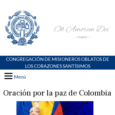
Skip
Portal de los Padres Oblatos. Advocaciones Marianas,
Misioneros Oblatos o.cc.ss
to
Oraciones, Música religiosa y más
content
CONGREGACIÓN DE MISIONEROS OBLATOS DE
LOS CORAZONES SANTÍSIMOS
Menú
Oración por la paz de Colombia