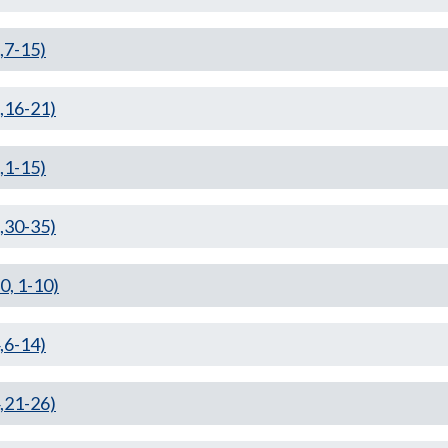
,7-15)
,16-21)
,1-15)
,30-35)
, 1-10)
,6-14)
,21-26)