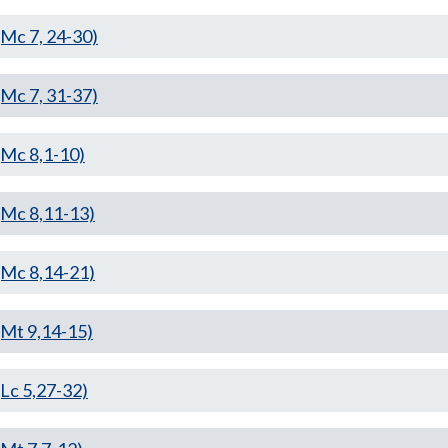
c 7, 24-30)
c 7, 31-37)
Mc 8,1-10)
Mc 8,11-13)
Mc 8,14-21)
t 9,14-15)
c 5,27-32)