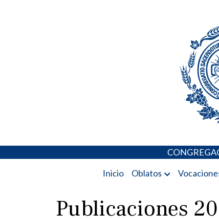
Skip
Portal de los 
to
content
CONGREGAC
Inicio
Oblatos
Vocacione
Publicaciones 20