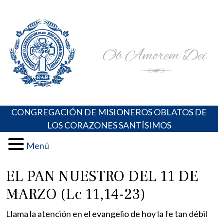
Skip
Portal de los Padres Oblatos. Advocaciones Marianas,
Misioneros Oblatos o.cc.ss
to
Oraciones, Música religiosa y más
content
CONGREGACIÓN DE MISIONEROS OBLATOS DE
LOS CORAZONES SANTÍSIMOS
Menú
EL PAN NUESTRO DEL 11 DE
MARZO (Lc 11,14-23)
Llama la atención en el evangelio de hoy la fe tan débil