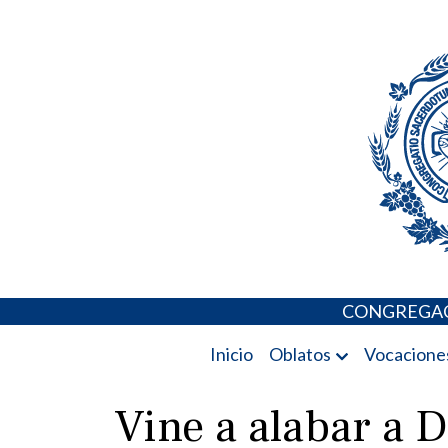
Skip
Portal de los 
to
content
CONGREGAC
Inicio
Oblatos
Vocacione
Vine a alabar a D