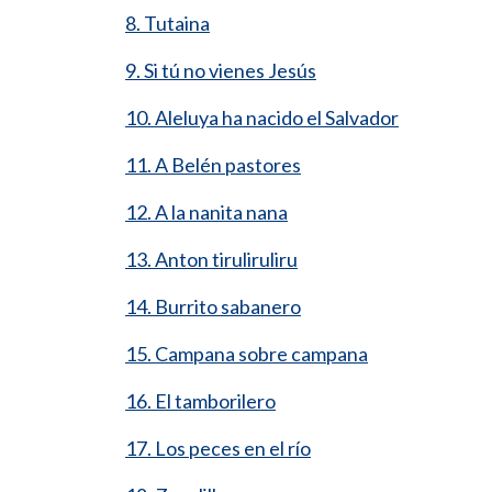
8. Tutaina
9. Si tú no vienes Jesús
10. Aleluya ha nacido el Salvador
11. A Belén pastores
12. A la nanita nana
13. Anton tiruliruliru
14. Burrito sabanero
15. Campana sobre campana
16. El tamborilero
17. Los peces en el río