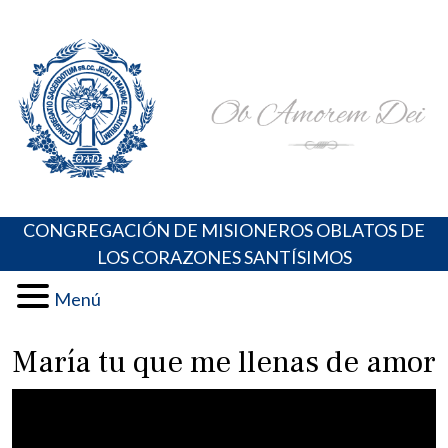
Skip
Portal de los Padres Oblatos. Advocaciones Marianas,
Misioneros Oblatos o.cc.ss
to
Oraciones, Música religiosa y más
content
CONGREGACIÓN DE MISIONEROS OBLATOS DE
LOS CORAZONES SANTÍSIMOS
Menú
María tu que me llenas de amor