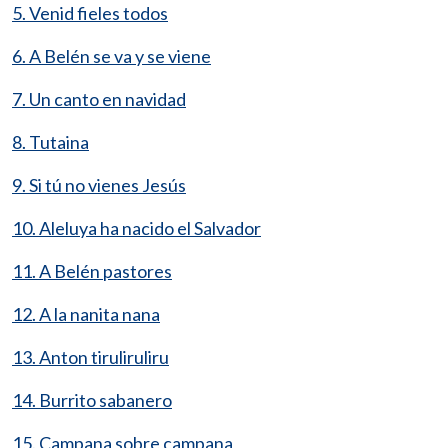
5. Venid fieles todos
6. A Belén se va y se viene
7. Un canto en navidad
8. Tutaina
9. Si tú no vienes Jesús
10. Aleluya ha nacido el Salvador
11. A Belén pastores
12. A la nanita nana
13. Anton tiruliruliru
14. Burrito sabanero
15. Campana sobre campana