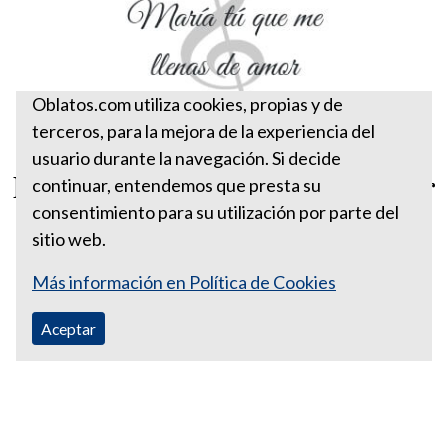
Oblatos.com utiliza cookies, propias y de
terceros, para la mejora de la experiencia del
usuario durante la navegación. Si decide
María tu que me llenas de amor
continuar, entendemos que presta su
consentimiento para su utilización por parte del
sitio web.
Más información en Política de Cookies
Aceptar
Correo Ecuador:
vocaoblatos@hotmail.com
Correo Colombia:
vocacionaloblatosipiales@gmail.com
Teléfono Ecuador: +593988315938