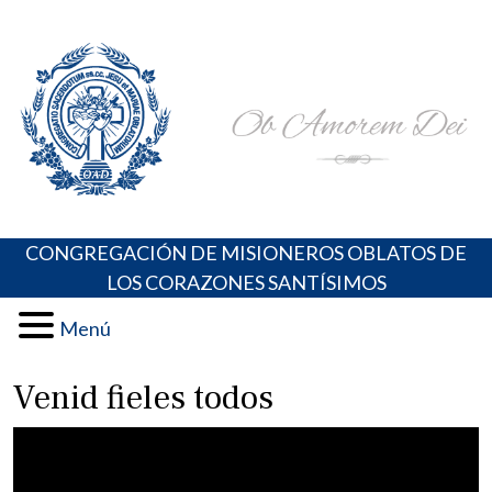
Skip
Portal de los Padres Oblatos. Advocaciones Marianas,
Misioneros Oblatos o.cc.ss
to
Oraciones, Música religiosa y más
content
CONGREGACIÓN DE MISIONEROS OBLATOS DE
LOS CORAZONES SANTÍSIMOS
Menú
Venid fieles todos