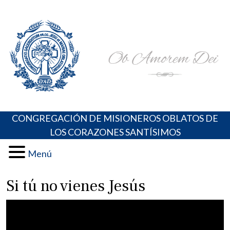
Skip
Portal de los Padres Oblatos. Advocaciones Marianas,
Misioneros Oblatos o.cc.ss
to
Oraciones, Música religiosa y más
content
CONGREGACIÓN DE MISIONEROS OBLATOS DE
LOS CORAZONES SANTÍSIMOS
Menú
Si tú no vienes Jesús