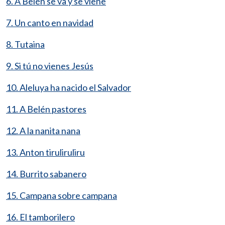
6. A Belén se va y se viene
7. Un canto en navidad
8. Tutaina
9. Si tú no vienes Jesús
10. Aleluya ha nacido el Salvador
11. A Belén pastores
12. A la nanita nana
13. Anton tiruliruliru
14. Burrito sabanero
15. Campana sobre campana
16. El tamborilero