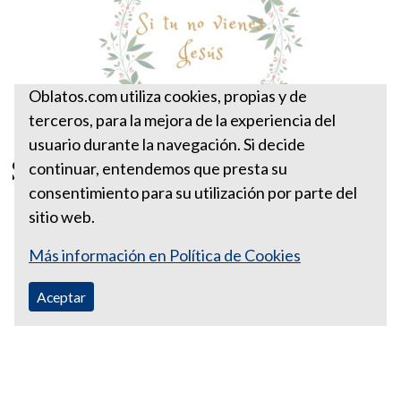
Oblatos.com utiliza cookies, propias y de
terceros, para la mejora de la experiencia del
usuario durante la navegación. Si decide
Si tú no vienes Jesús
continuar, entendemos que presta su
consentimiento para su utilización por parte del
sitio web.
Más información en Política de Cookies
Aceptar
Correo Ecuador:
vocaoblatos@hotmail.com
Correo Colombia:
vocacionaloblatosipiales@gmail.com