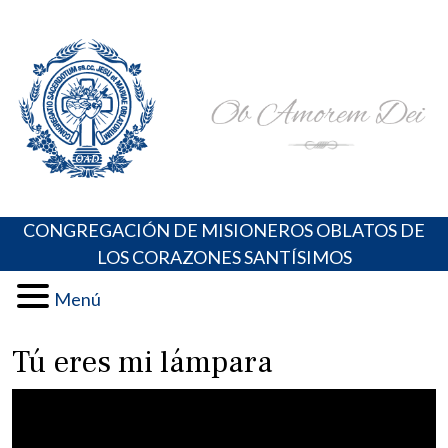
Skip
Portal de los Padres Oblatos. Advocaciones Marianas,
Misioneros Oblatos o.cc.ss
to
Oraciones, Música religiosa y más
content
CONGREGACIÓN DE MISIONEROS OBLATOS DE
LOS CORAZONES SANTÍSIMOS
Menú
Tú eres mi lámpara