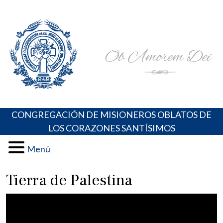
Skip
Portal de los Padres Oblatos. Advocaciones Marianas,
Misioneros Oblatos o.cc.ss
to
Oraciones, Música religiosa y más
content
CONGREGACIÓN DE MISIONEROS OBLATOS DE
LOS CORAZONES SANTÍSIMOS
Menú
Tierra de Palestina