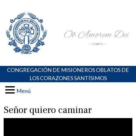
Skip
Portal de los Padres Oblatos. Advocaciones Marianas,
Misioneros Oblatos o.cc.ss
to
Oraciones, Música religiosa y más
content
CONGREGACIÓN DE MISIONEROS OBLATOS DE
LOS CORAZONES SANTÍSIMOS
Menú
Señor quiero caminar