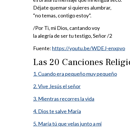
Déjate quemar si quieres alumbrar,
“no temas, contigo estoy”.
/Por Ti, mi Dios, cantando voy
la alegría de ser tu testigo, Señor /2
Fuente:
https://youtu.be/WDEJ-enxpvo
Las 20 Canciones Relig
1. Cuando era pequeño muy pequeño
2. Vive Jesús el señor
3. Mientras recorres la vida
4. Dios te salve María
5. María tú que velas junto a mí