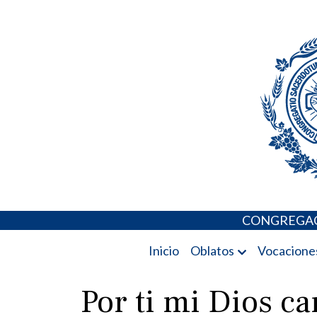
Skip
Portal de los 
to
content
CONGREGAC
Inicio
Oblatos
Vocacione
Por ti mi Dios c