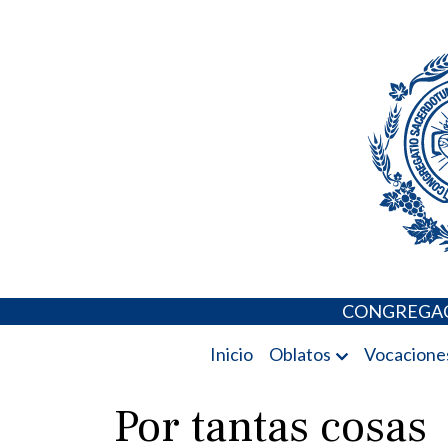
Skip
Portal de los 
to
content
CONGREGAC
Inicio
Oblatos
Vocacione
Por tantas cosas