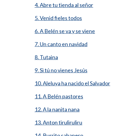
4. Abre tu tienda al señor
5. Venid fieles todos
6. A Belén se va y se viene
7. Un canto en navidad
8. Tutaina
9. Si tú no vienes Jesús
10. Aleluya ha nacido el Salvador
11. A Belén pastores
12. A la nanita nana
13. Anton tiruliruliru
14. Burrito sabanero