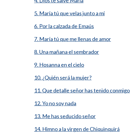
4. Dios te salve María
5. María tú que velas junto a mí
6. Por la calzada de Emaús
7. María tú que me llenas de amor
8. Una mañana el sembrador
9. Hosanna en el cielo
10. ¿Quién será la mujer?
11. Que detalle señor has tenido conmigo
12. Yo no soy nada
13. Me has seducido señor
14. Himno a la virgen de Chiquinquirá