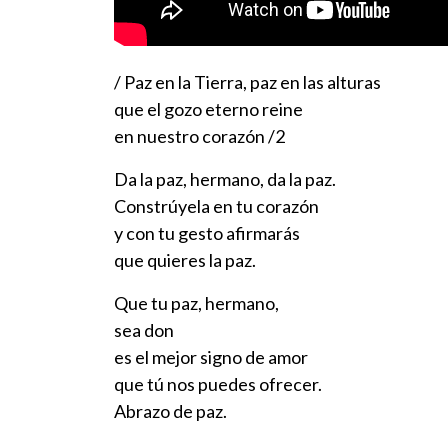
/ Paz en la Tierra, paz en las alturas
que el gozo eterno reine
en nuestro corazón /2
Da la paz, hermano, da la paz.
Constrúyela en tu corazón
y con tu gesto afirmarás
que quieres la paz.
Que tu paz, hermano,
sea don
es el mejor signo de amor
que tú nos puedes ofrecer.
Abrazo de paz.