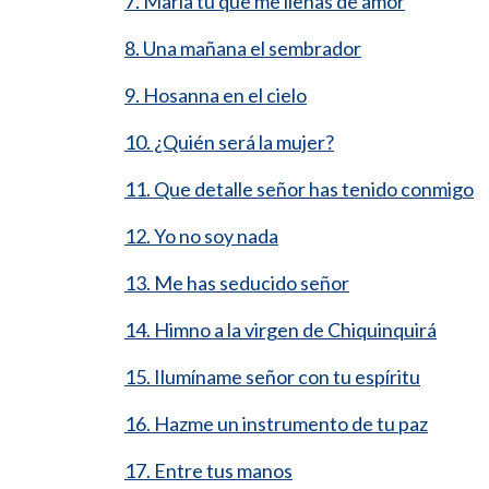
7. María tú que me llenas de amor
8. Una mañana el sembrador
9. Hosanna en el cielo
10. ¿Quién será la mujer?
11. Que detalle señor has tenido conmigo
12. Yo no soy nada
13. Me has seducido señor
14. Himno a la virgen de Chiquinquirá
15. Ilumíname señor con tu espíritu
16. Hazme un instrumento de tu paz
17. Entre tus manos