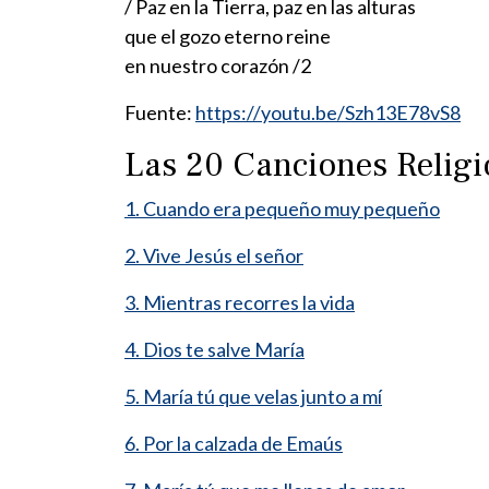
/ Paz en la Tierra, paz en las alturas
que el gozo eterno reine
en nuestro corazón /2
Fuente:
https://youtu.be/Szh13E78vS8
Las 20 Canciones Relig
1. Cuando era pequeño muy pequeño
2. Vive Jesús el señor
3. Mientras recorres la vida
4. Dios te salve María
5. María tú que velas junto a mí
6. Por la calzada de Emaús