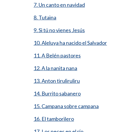
7. Un canto en navidad
8. Tutaina
9. Si tú no vienes Jesús
10. Aleluya ha nacido el Salvador
11. A Belén pastores
12. A la nanita nana
13. Anton tiruliruliru
14. Burrito sabanero
15. Campana sobre campana
16. El tamborilero
17. Los peces en el río