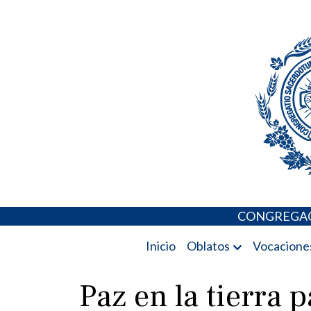
Skip
Portal de los 
to
content
CONGREGAC
Inicio
Oblatos
Vocacione
Paz en la tierra p