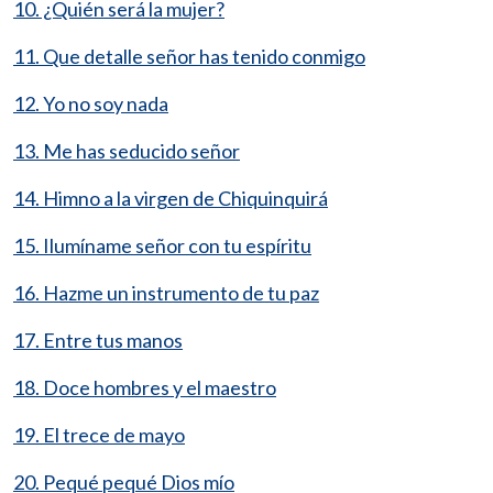
10. ¿Quién será la mujer?
11. Que detalle señor has tenido conmigo
12. Yo no soy nada
13. Me has seducido señor
14. Himno a la virgen de Chiquinquirá
15. Ilumíname señor con tu espíritu
16. Hazme un instrumento de tu paz
17. Entre tus manos
18. Doce hombres y el maestro
19. El trece de mayo
20. Pequé pequé Dios mío