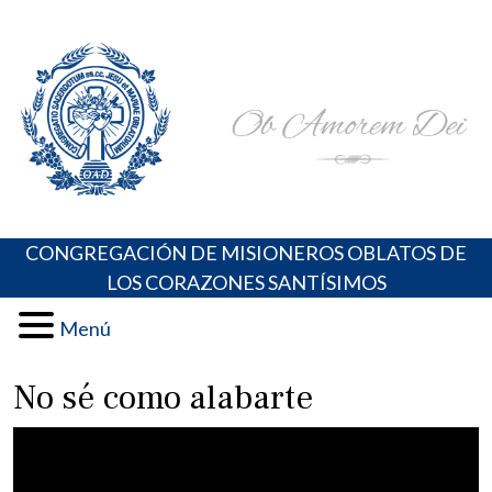
Skip
Portal de los Padres Oblatos. Advocaciones Marianas,
Misioneros Oblatos o.cc.ss
to
Oraciones, Música religiosa y más
content
CONGREGACIÓN DE MISIONEROS OBLATOS DE
LOS CORAZONES SANTÍSIMOS
Menú
No sé como alabarte