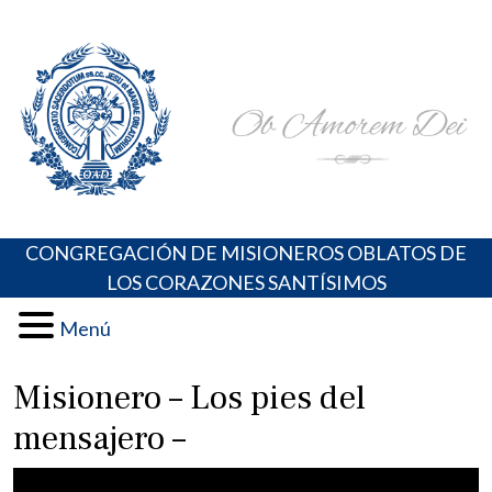
Skip
Portal de los Padres Oblatos. Advocaciones Marianas,
Misioneros Oblatos o.cc.ss
to
Oraciones, Música religiosa y más
content
CONGREGACIÓN DE MISIONEROS OBLATOS DE
LOS CORAZONES SANTÍSIMOS
Menú
Misionero – Los pies del
mensajero –