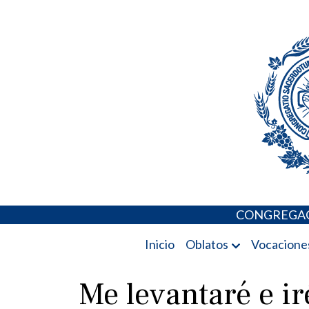
Skip
Portal de los 
to
content
CONGREGAC
Inicio
Oblatos
Vocacione
Me levantaré e ir