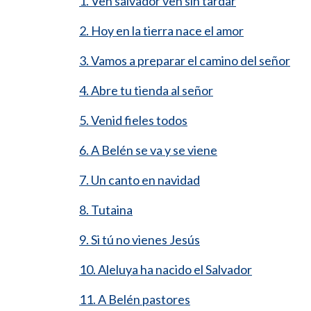
1. Ven salvador ven sin tardar
2. Hoy en la tierra nace el amor
3. Vamos a preparar el camino del señor
4. Abre tu tienda al señor
5. Venid fieles todos
6. A Belén se va y se viene
7. Un canto en navidad
8. Tutaina
9. Si tú no vienes Jesús
10. Aleluya ha nacido el Salvador
11. A Belén pastores