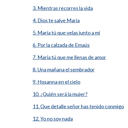
3. Mientras recorres la vida
4. Dios te salve María
5. María tú que velas junto a mí
6. Por la calzada de Emaús
7. María tú que me llenas de amor
8. Una mañana el sembrador
9. Hosanna en el cielo
10. ¿Quién será la mujer?
11. Que detalle señor has tenido conmigo
12. Yo no soy nada