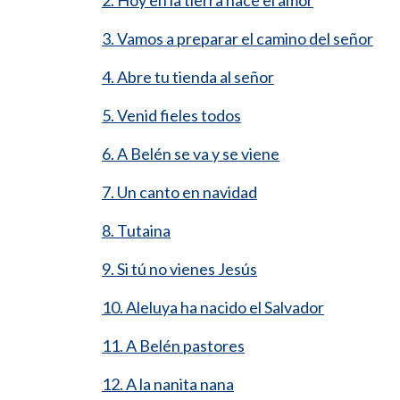
2. Hoy en la tierra nace el amor
3. Vamos a preparar el camino del señor
4. Abre tu tienda al señor
5. Venid fieles todos
6. A Belén se va y se viene
7. Un canto en navidad
8. Tutaina
9. Si tú no vienes Jesús
10. Aleluya ha nacido el Salvador
11. A Belén pastores
12. A la nanita nana