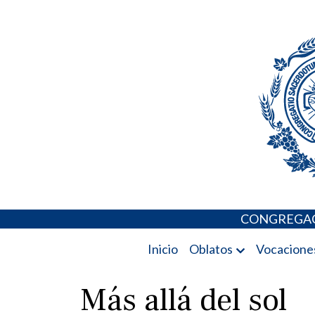
Skip
Portal de los 
to
content
CONGREGAC
Inicio
Oblatos
Vocacione
Más allá del sol