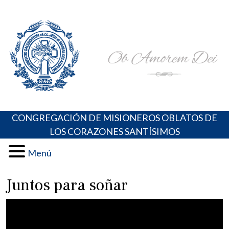
Skip
Portal de los Padres Oblatos. Advocaciones Marianas,
Misioneros Oblatos o.cc.ss
to
Oraciones, Música religiosa y más
content
CONGREGACIÓN DE MISIONEROS OBLATOS DE
LOS CORAZONES SANTÍSIMOS
Menú
Juntos para soñar