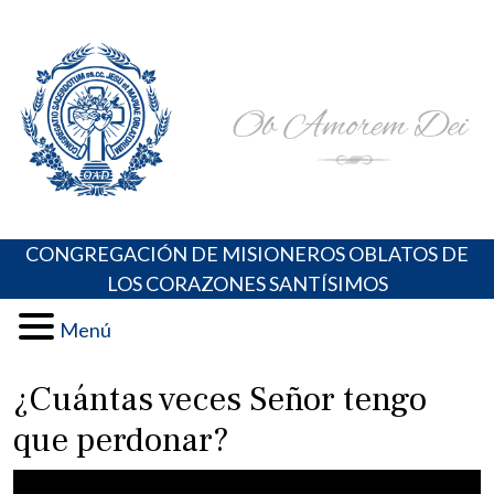
Skip
Portal de los Padres Oblatos. Advocaciones Marianas,
Misioneros Oblatos o.cc.ss
to
Oraciones, Música religiosa y más
content
CONGREGACIÓN DE MISIONEROS OBLATOS DE
LOS CORAZONES SANTÍSIMOS
Menú
¿Cuántas veces Señor tengo
que perdonar?