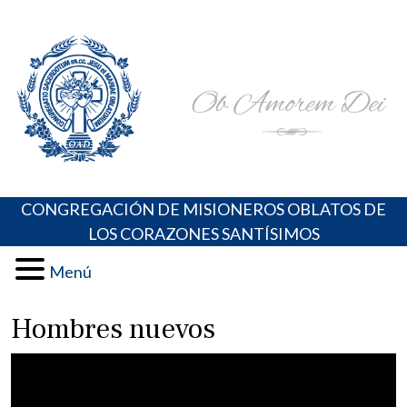
Skip
Portal de los Padres Oblatos. Advocaciones Marianas,
Misioneros Oblatos o.cc.ss
to
Oraciones, Música religiosa y más
content
CONGREGACIÓN DE MISIONEROS OBLATOS DE
LOS CORAZONES SANTÍSIMOS
Menú
Hombres nuevos