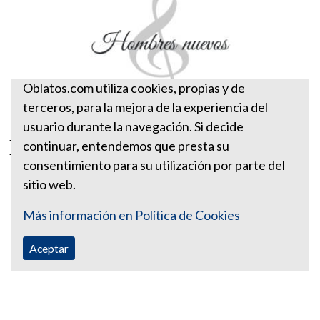
Oblatos.com utiliza cookies, propias y de
terceros, para la mejora de la experiencia del
usuario durante la navegación. Si decide
Hombres nuevos
continuar, entendemos que presta su
consentimiento para su utilización por parte del
sitio web.
Más información en Política de Cookies
Aceptar
Correo Ecuador:
vocaoblatos@hotmail.com
Correo Colombia:
vocacionaloblatosipiales@gmail.com