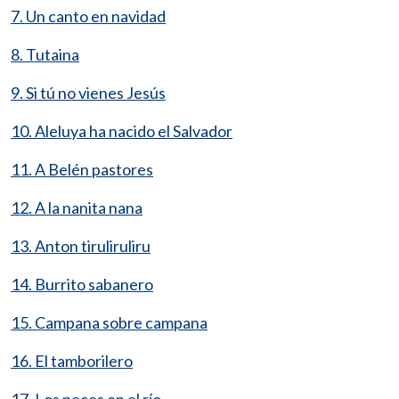
7. Un canto en navidad
8. Tutaina
9. Si tú no vienes Jesús
10. Aleluya ha nacido el Salvador
11. A Belén pastores
12. A la nanita nana
13. Anton tiruliruliru
14. Burrito sabanero
15. Campana sobre campana
16. El tamborilero
17. Los peces en el río