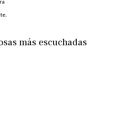
ra
te.
iosas más escuchadas