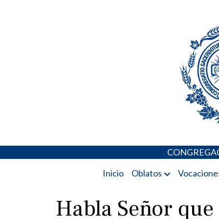
Skip
Portal de los 
to
content
CONGREGAC
Inicio
Oblatos
Vocacione
Habla Señor que 