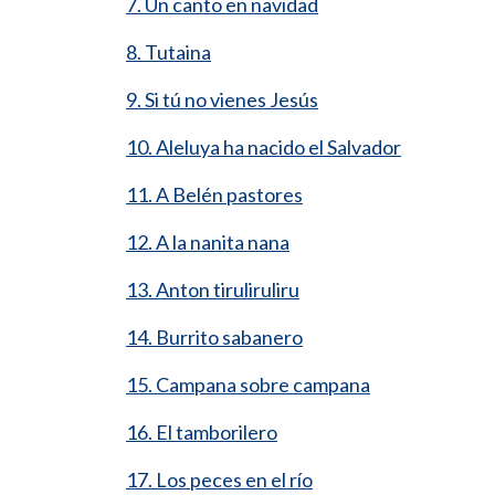
7. Un canto en navidad
8. Tutaina
9. Si tú no vienes Jesús
10. Aleluya ha nacido el Salvador
11. A Belén pastores
12. A la nanita nana
13. Anton tiruliruliru
14. Burrito sabanero
15. Campana sobre campana
16. El tamborilero
17. Los peces en el río