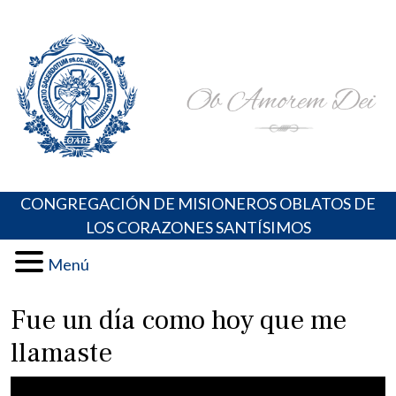
Skip
Portal de los Padres Oblatos. Advocaciones Marianas,
Misioneros Oblatos o.cc.ss
to
Oraciones, Música religiosa y más
content
CONGREGACIÓN DE MISIONEROS OBLATOS DE
LOS CORAZONES SANTÍSIMOS
Menú
Fue un día como hoy que me
llamaste