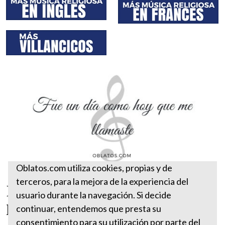
Oblatos.com utiliza cookies, propias y de
terceros, para la mejora de la experiencia del
Fue un día como hoy que me
usuario durante la navegación. Si decide
llamaste
continuar, entendemos que presta su
consentimiento para su utilización por parte del