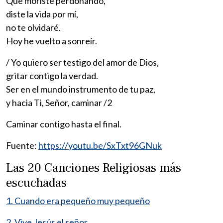
Que moriste perdonando,
diste la vida por mí,
no te olvidaré.
Hoy he vuelto a sonreír.
/ Yo quiero ser testigo del amor de Dios,
gritar contigo la verdad.
Ser en el mundo instrumento de tu paz,
y hacia Ti, Señor, caminar /2
Caminar contigo hasta el final.
Fuente:
https://youtu.be/SxTxt96GNuk
Las 20 Canciones Religiosas más
escuchadas
1. Cuando era pequeño muy pequeño
2. Vive Jesús el señor