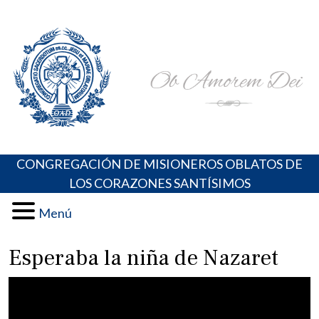
Skip
Portal de los Padres Oblatos. Advocaciones Marianas,
Misioneros Oblatos o.cc.ss
to
Oraciones, Música religiosa y más
content
CONGREGACIÓN DE MISIONEROS OBLATOS DE
LOS CORAZONES SANTÍSIMOS
Menú
Esperaba la niña de Nazaret