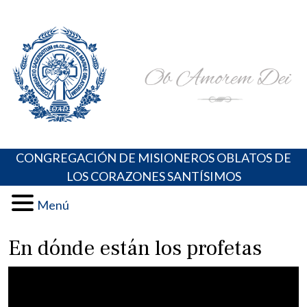
Skip
Portal de los Padres Oblatos. Advocaciones Marianas,
Misioneros Oblatos o.cc.ss
to
Oraciones, Música religiosa y más
content
CONGREGACIÓN DE MISIONEROS OBLATOS DE
LOS CORAZONES SANTÍSIMOS
Menú
En dónde están los profetas