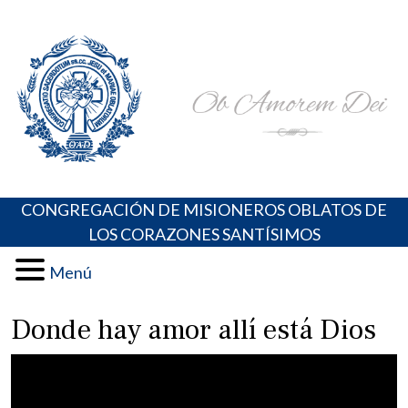
Skip
Portal de los Padres Oblatos. Advocaciones Marianas,
Misioneros Oblatos o.cc.ss
to
Oraciones, Música religiosa y más
content
CONGREGACIÓN DE MISIONEROS OBLATOS DE
LOS CORAZONES SANTÍSIMOS
Menú
Donde hay amor allí está Dios