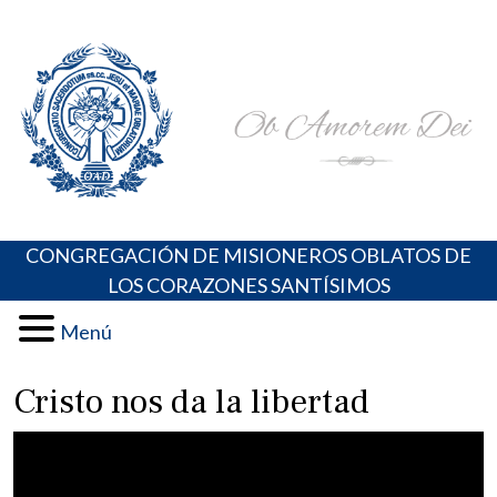
Skip
Portal de los Padres Oblatos. Advocaciones Marianas,
Misioneros Oblatos o.cc.ss
to
Oraciones, Música religiosa y más
content
CONGREGACIÓN DE MISIONEROS OBLATOS DE
LOS CORAZONES SANTÍSIMOS
Menú
Cristo nos da la libertad