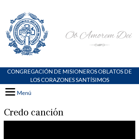
Skip
Portal de los Padres Oblatos. Advocaciones Marianas,
Misioneros Oblatos o.cc.ss
to
Oraciones, Música religiosa y más
content
CONGREGACIÓN DE MISIONEROS OBLATOS DE
LOS CORAZONES SANTÍSIMOS
Menú
Credo canción