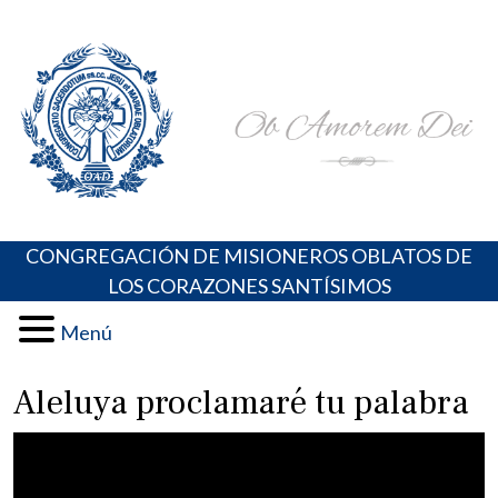
Skip
Portal de los Padres Oblatos. Advocaciones Marianas,
Misioneros Oblatos o.cc.ss
to
Oraciones, Música religiosa y más
content
CONGREGACIÓN DE MISIONEROS OBLATOS DE
LOS CORAZONES SANTÍSIMOS
Menú
Aleluya proclamaré tu palabra