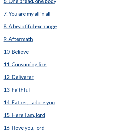
6. One bread, one body
7. You are my all in all
8. A beautiful exchange
9. Aftermath
10. Believe
11. Consuming fire
12. Deliverer
13. Faithful
14. Father, I adore you
15. Here I am, lord
16. I love you, lord