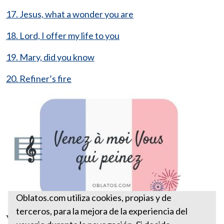
17. Jesus, what a wonder you are
18. Lord, I offer my life to you
19. Mary, did you know
20. Refiner’s fire
Oblatos.com utiliza cookies, propias y de
terceros, para la mejora de la experiencia del
Venez à moi vous qui peinez