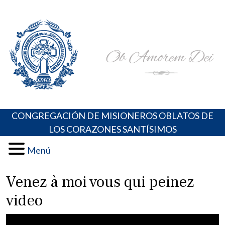
Skip
Portal de los Padres Oblatos. Advocaciones Marianas,
Misioneros Oblatos o.cc.ss
to
Oraciones, Música religiosa y más
content
CONGREGACIÓN DE MISIONEROS OBLATOS DE
LOS CORAZONES SANTÍSIMOS
Menú
Venez à moi vous qui peinez
video