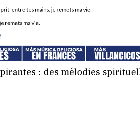
rit, entre tes mains, je remets ma vie.
 je remets ma vie.
M
irantes : des mélodies spirituel