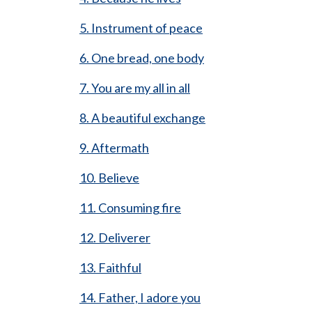
5. Instrument of peace
6. One bread, one body
7. You are my all in all
8. A beautiful exchange
9. Aftermath
10. Believe
11. Consuming fire
12. Deliverer
13. Faithful
14. Father, I adore you