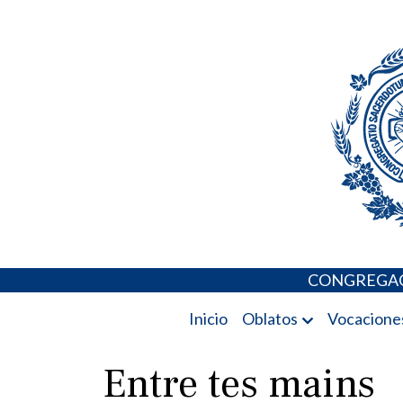
Skip
Portal de los 
to
content
CONGREGAC
Inicio
Oblatos
Vocacione
Entre tes mains