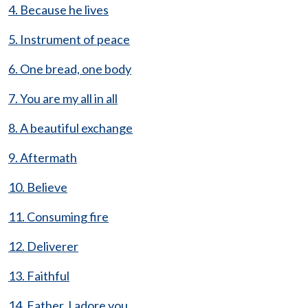
4. Because he lives
5. Instrument of peace
6. One bread, one body
7. You are my all in all
8. A beautiful exchange
9. Aftermath
10. Believe
11. Consuming fire
12. Deliverer
13. Faithful
14. Father, I adore you