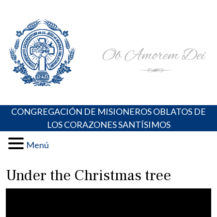
Skip
Portal de los Padres Oblatos. Advocaciones Marianas,
Misioneros Oblatos o.cc.ss
to
Oraciones, Música religiosa y más
content
CONGREGACIÓN DE MISIONEROS OBLATOS DE
LOS CORAZONES SANTÍSIMOS
Menú
Under the Christmas tree