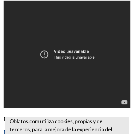
Fuente:
https://www.ewtn.com
Oblatos.com utiliza cookies, propias y de
terceros, para la mejora de la experiencia del
Más reflexiones de abril