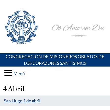
Skip
Portal de los Padres Oblatos. Advocaciones Marianas,
Misioneros Oblatos o.cc.ss
to
Oraciones, Música religiosa y más
content
CONGREGACIÓN DE MISIONEROS OBLATOS DE
LOS CORAZONES SANTÍSIMOS
Menú
4 Abril
San Hugo 1 de abril