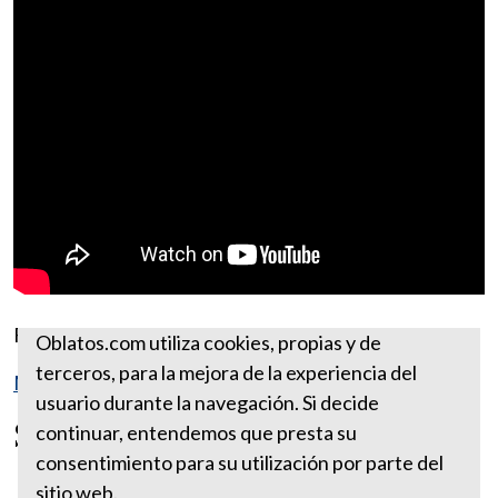
Fuente:
https://www.ewtn.com
Oblatos.com utiliza cookies, propias y de
terceros, para la mejora de la experiencia del
Más reflexiones de abril
usuario durante la navegación. Si decide
San Estanislao Obispo y Mártir
continuar, entendemos que presta su
consentimiento para su utilización por parte del
sitio web.