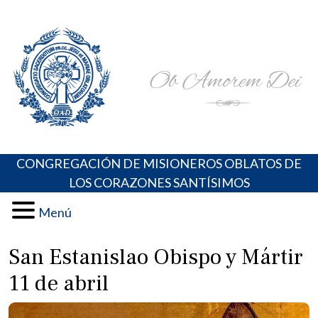
Skip
Portal de los Padres Oblatos. Advocaciones Marianas,
Misioneros Oblatos o.cc.ss
to
Oraciones, Música religiosa y más
content
CONGREGACIÓN DE MISIONEROS OBLATOS DE
LOS CORAZONES SANTÍSIMOS
Menú
San Estanislao Obispo y Mártir
11 de abril