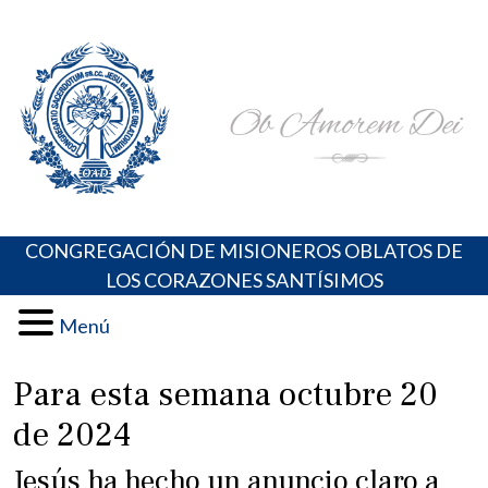
Skip
Portal de los Padres Oblatos. Advocaciones Marianas,
Misioneros Oblatos o.cc.ss
to
Oraciones, Música religiosa y más
content
CONGREGACIÓN DE MISIONEROS OBLATOS DE
LOS CORAZONES SANTÍSIMOS
Menú
Para esta semana octubre 20
de 2024
Jesús ha hecho un anuncio claro a