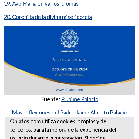
19. Ave María en varios idiomas
20. Coronilla de la divina misericordia
Fuente:
P. Jaime Palacio
Más reflexiones del Padre Jaime Alberto Palacio
González, ocd
Oblatos.com utiliza cookies, propias y de
terceros, para la mejora de la experiencia del
Para esta semana octubre 20
usuario durante la navegación. Si decide